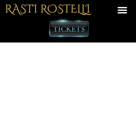
Verhoog uw verkoopkracht
met hypnose sales
workshops van Rasti
Rostelli