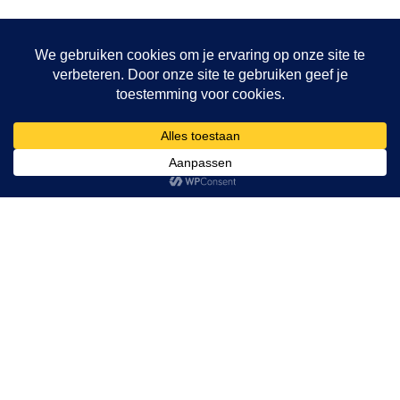
Al 40 jaar de hypnose show
sensatie voor jong en oud. Rasti
Rostelli's hypnose show is vol
spanning en sensatie. Beleef de
fascinatie van het ontastbare. Je
verstand zal weigeren te
accepteren wat je ogen zien.