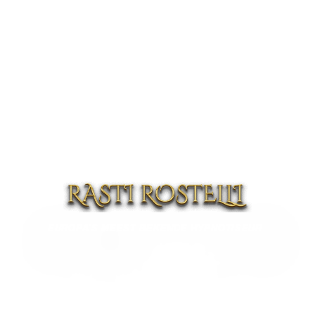
EUROPA'S MEEST BEKENDE HYPNOTISEUR