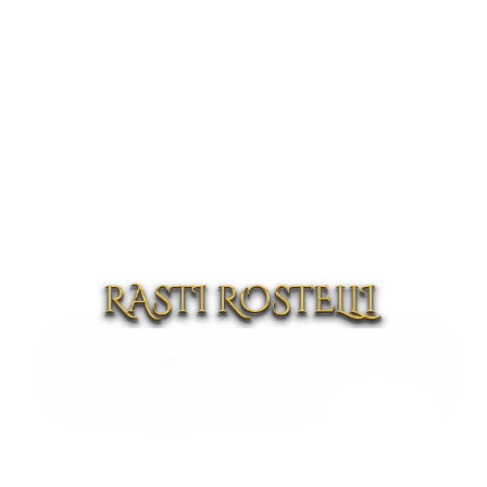
EUROPA'S MEEST BEKENDE HYPNOTISEUR