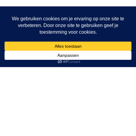
Al 40 jaar de hypnose show
sensatie voor jong en oud. Rasti
Rostelli's hypnose show is vol
spanning en sensatie. Beleef de
fascinatie van het ontastbare. Je
verstand zal weigeren te
accepteren wat je ogen zien.