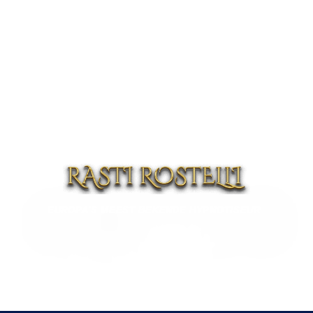
EUROPA'S MEEST BEKENDE HYPNOTISEUR