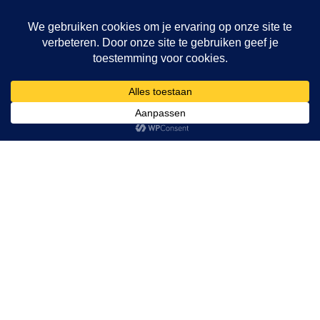
Al 40 jaar de hypnose show
sensatie voor jong en oud. Rasti
Rostelli's hypnose show is vol
spanning en sensatie. Beleef de
fascinatie van het ontastbare. Je
verstand zal weigeren te
accepteren wat je ogen zien.