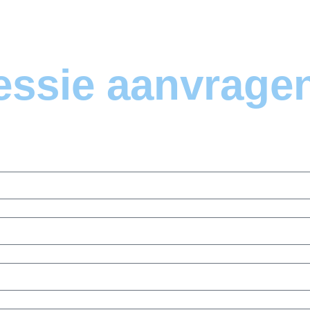
essie aanvrage
rden uitgevoerd bij u thuis op een gewenst tijdstip