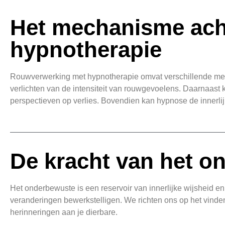
Het mechanisme ach
hypnotherapie
Rouwverwerking met hypnotherapie omvat verschillende mech
verlichten van de intensiteit van rouwgevoelens. Daarnaast 
perspectieven op verlies. Bovendien kan hypnose de innerlij
De kracht van het o
Het onderbewuste is een reservoir van innerlijke wijsheid e
veranderingen bewerkstelligen. We richten ons op het vinden 
herinneringen aan je dierbare.