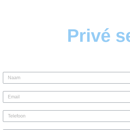
Privé s
Alle sessies wo
Naam
Email
Telefoon
Plaats