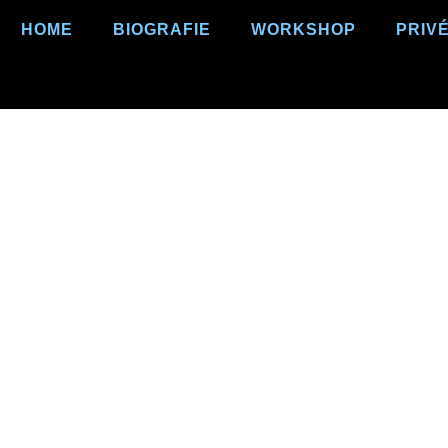
HOME
BIOGRAFIE
WORKSHOP
PRIV
king met behul
hypnose