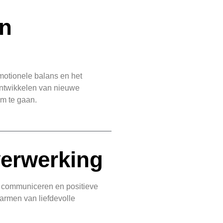
en
motionele balans en het
 ontwikkelen van nieuwe
om te gaan.
verwerking
st communiceren en positieve
marmen van liefdevolle