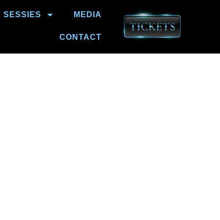
É SESSIES
MEDIA
CONTACT
p van