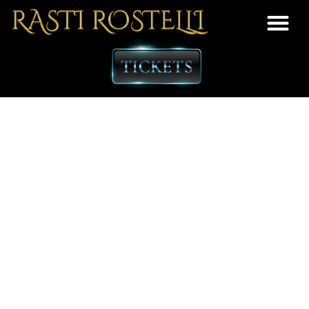
Ontwikkel
leiderschapsvaardigheden met
hypnose workshops van Rasti
Rostelli